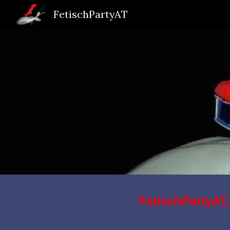
FetischPartyAT
Sk
FetischPartyAT,