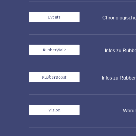
Events
Chronologische 
RubberWalk
Infos zu
Rubbe
RubberBoost
Infos zu
RubberB
Vision
Worum