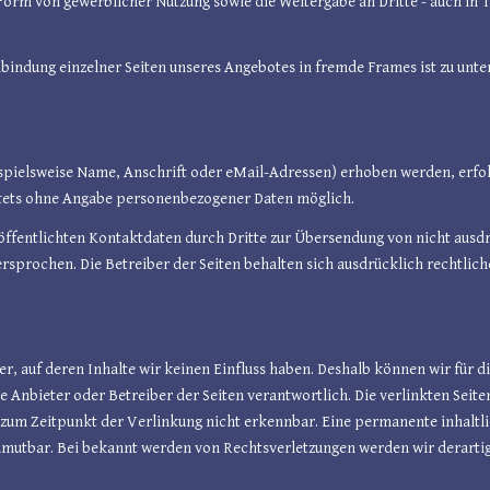
Form von gewerblicher Nutzung sowie die Weitergabe an Dritte - auch in 
indung einzelner Seiten unseres Angebotes in fremde Frames ist zu unter
ielsweise Name, Anschrift oder eMail-Adressen) erhoben werden, erfolgt d
 stets ohne Angabe personenbezogener Daten möglich.
ffentlichten Kontaktdaten durch Dritte zur Übersendung von nicht ausd
sprochen. Die Betreiber der Seiten behalten sich ausdrücklich rechtlich
ter, auf deren Inhalte wir keinen Einfluss haben. Deshalb können wir für
ilige Anbieter oder Betreiber der Seiten verantwortlich. Die verlinkten Se
zum Zeitpunkt der Verlinkung nicht erkennbar. Eine permanente inhaltlic
umutbar. Bei bekannt werden von Rechtsverletzungen werden wir derarti