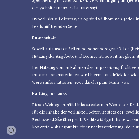
Speicherung in Datenbanken, Vervielfältigung und jede 
des Website-Inhabers ist untersagt.
Hyperlinks auf dieses Weblog sind willkommen. Jede Einb
Feeds auf fremden Seiten.
Datenschutz
Soweit auf unseren Seiten personenbezogene Daten (beisp
Nutzung der Angebote und Dienste ist, soweit möglich,
Der Nutzung von im Rahmen der Impressumspflicht verö
Informationsmaterialien wird hiermit ausdrücklich wider
Werbeinformationen, etwa durch Spam-Mails, vor.
Haftung für Links
Dieses Weblog enthält Links zu externen Webseiten Drit
Für die Inhalte der verlinkten Seiten ist stets der jewe
Rechtsverstöße überprüft. Rechtswidrige Inhalte waren 
konkrete Anhaltspunkte einer Rechtsverletzung nicht z
Page
Google Sites
Report abuse
updated