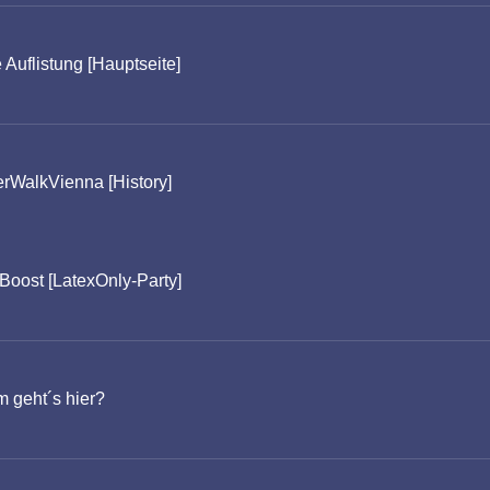
Auflistung [Hauptseite]
rWalk
Vienna [History]
oost [LatexOnly-Party]
 geht´s hier?