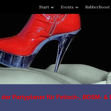
Start
Events
RubberBoost
ip to main content
Skip to navigat
 der Partyplaner für Fetisch-, BDSM- & 